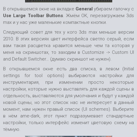
В открывшемся окне на вкладке
General
убираем галочку с
Use
Large
Toolbar
Buttons
. Жмём ОК, перезагружаем 3ds
max и у нас уже маленькие компактные кнопки.
Следующий совет для тех у кого 3ds max меньше версии
2010. В этих версиях цвет интерфейса светло серый, если
вам такая расцветка нравится меньше чем та которая у
меня на скриншотах, то заходим в Customize -> Custom UI
and Default Switcher… (думаю скриншот не нужен).
В открывшемся окне есть два списка, в левом (Initial
settings for tool options) выбираются настройки для
инструментария, при изменении просто некоторые
настройки, которые нужно выставлять для каждой сцены в
отдельность, выставляются для умолчания и будут у каждой
новой сцены, но этот список нас не интересует в данный
момент, нам нужен правый список (UI schemes). Выберите
в нём ame-dark, этот пункт подразумевает стандартные
настройки, только интерфейс изменит цветовую схему на
тёмную.