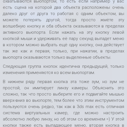
охватываются вьюпортом, то есть если например у вас
есть сцена на которой два объекта расположены очень
далеко друг от друга то работая с одним объектом, вы
можете потерять другой, тогда просто жмёте эту
волшебную кнопку и оба объекта оказываются в пределах
активного вьюпорта. Если нажать на эту кнопку левой
кнопкой мыши и удерживать её пару секунд выпадет меню
в котором можно выбрать ещё одну кнопку, она действует
так же как и первая, только, при нажатии, в пределах
вьюпорта оказываются только выделенные объекты.
Следующая группа кнопок идентична предыдущей, только
изменения применяются ко всем вьюпортам.
В нижнем ряду первая кнопка эта тоже зум, но зум не
простой, он имитирует линзу камеры. Объяснить это
сложно, так что просто выберите его и подвигайте мышью
вверх-вниз во вьюпорте, тем более что этим инструментом
пользуются очень редко, так как в 3ds max есть отличная
система виртуальных камер, где можно настроить
абсолютно любую линзу, но об этом со временем =) У этой
кнопки также есть выпадающее меню, вторая кнопка в