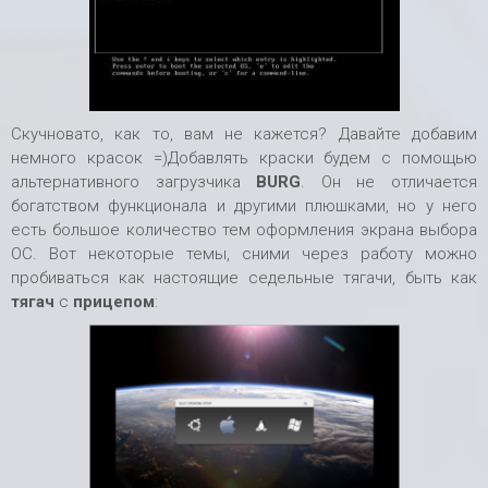
Скучновато, как то, вам не кажется? Давайте добавим
немного красок =)Добавлять краски будем с помощью
альтернативного загрузчика
BURG
. Он не отличается
богатством функционала и другими плюшками, но у него
есть большое количество тем оформления экрана выбора
ОС. Вот некоторые темы, сними через работу можно
пробиваться как настоящие седельные тягачи, быть как
тягач
с
прицепом
: