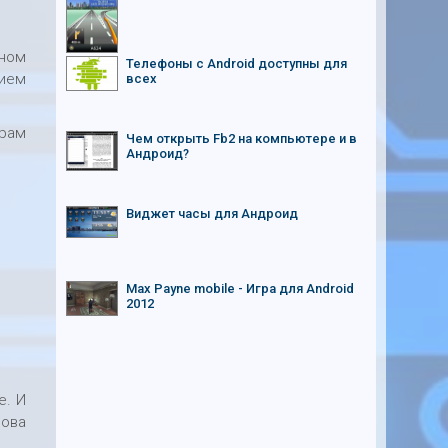
ном
Телефоны с Android доступны для
нием
всех
орам
Чем открыть Fb2 на компьютере и в
Андроид?
Виджет часы для Андроид
Max Payne mobile - Игра для Android
2012
е. И
нова