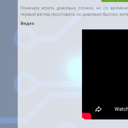
Поначалу играть довольно сложно, но со времен
первый взгляд простовата, но довольно быстро затя
Видео