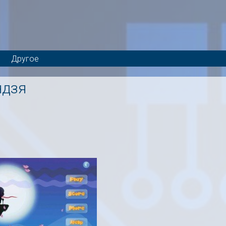
Другое
ндзя