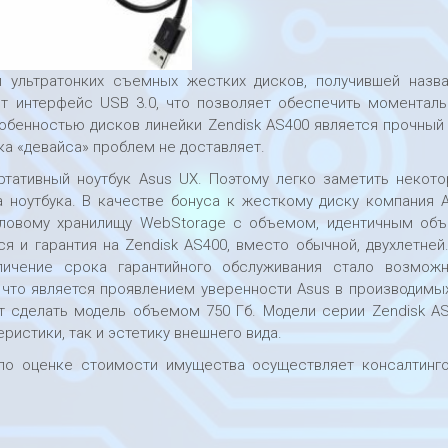
 ультратонких съемных жестких дисков, получившей назв
т интерфейс USB 3.0, что позволяет обеспечить моментал
обенностью дисков линейки Zendisk AS400 является прочный 
ка «девайса» проблем не доставляет.
ртативный ноутбук Asus UX. Поэтому легко заметить некот
 ноутбука. В качестве бонуса к жесткому диску компания 
йловому хранилищу WebStorage с объемом, идентичным об
ся и гарантия на Zendisk AS400, вместо обычной, двухлетней
личение срока гарантийного обслуживания стало возмож
 что является проявлением уверенности Asus в производимы
ет сделать модель объемом 750 Гб. Модели серии Zendisk A
ристики, так и эстетику внешнего вида.
 по оценке стоимости имущества осуществляет консалтинг