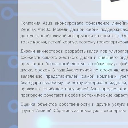
Компания Asus анонсировала обновление линейки
Zendisk AS400. Модели данной серии поддерживаю
доступ к необходимой информации на носителе. Ос
то же время, легкий корпус, поэтому транспортиров
Дизайн винчестеров разрабатывался под ультрапо
схожесть самого жесткого диска и внешнего вида
предлагает бесплатный доступ к «облачному» фа
диска, сроком 3 года.Аналогичной по сроку являет
заявлению представителей самой компании уве
благодаря высокому качеству материалов изделий,
продуктах. Наиболее популярной Asus предполага
прекрасно сочетают в себе как технические характе
Оценка объектов собственности и другие услуги
группа "Апхилл". Обратись за помощью к экспертам.