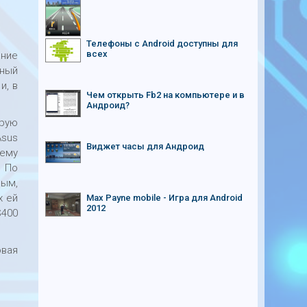
Телефоны с Android доступны для
всех
ание
ьный
и, в
Чем открыть Fb2 на компьютере и в
Андроид?
орую
Asus
Виджет часы для Андроид
ъему
. По
ным,
х ей
Max Payne mobile - Игра для Android
2012
S400
овая