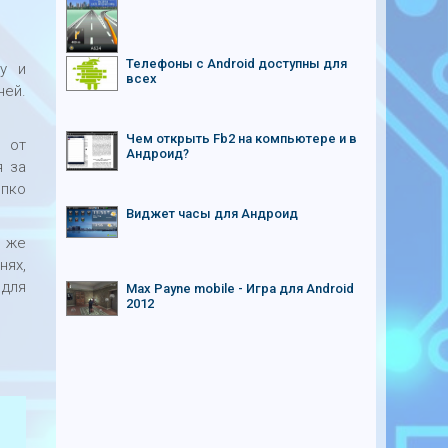
Телефоны с Android доступны для
у и
всех
ней.
Чем открыть Fb2 на компьютере и в
я от
Андроид?
я за
епко
Виджет часы для Андроид
о же
нях,
 для
Max Payne mobile - Игра для Android
2012