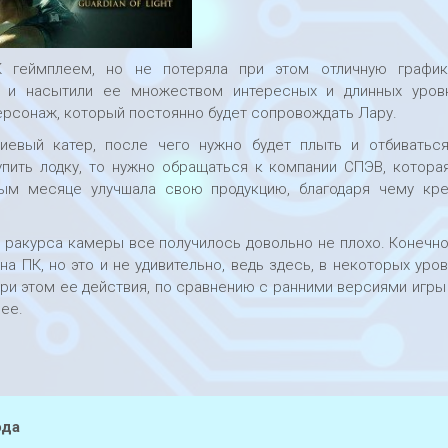
 геймплеем, но не потеряла при этом отличную график
и и насытили ее множеством интересных и длинных уров
персонаж, который постоянно будет сопровождать Лару.
иевый катер, после чего нужно будет плыть и отбиватьс
упить лодку, то нужно обращаться к компании СПЭВ, котора
ым месяце улучшала свою продукцию, благодаря чему кр
 ракурса камеры все получилось довольно не плохо. Конечн
а ПК, но это и не удивительно, ведь здесь, в некоторых уров
При этом ее действия, по сравнению с ранними версиями игры
ее.
ода