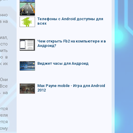
енно
Телефоны с Android доступны для
а на
всех
ал,
Чем открыть Fb2 на компьютере и в
асто
Андроид?
чить
ью в
к их
Виджет часы для Андроид
 Они
 Все
Max Payne mobile - Игра для Android
2012
ь на
ется
теля
ется
кому