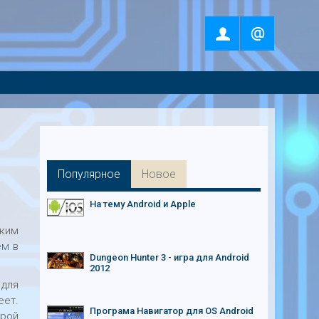
Популярное
Новое
На тему Android и Apple
аким
ем в
Dungeon Hunter 3 - игра для Android
2012
 для
еет.
Програма Навигатор для OS Android
ерой