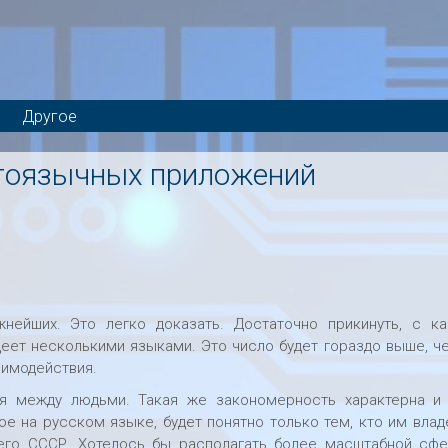
Другое
огоязычных приложений
нейших. Это легко доказать. Достаточно прикинуть, с к
еет несколькими языками. Это число будет гораздо выше, ч
аимодействия.
я между людьми. Такая же закономерность характерна и
е на русском языке, будет понятно только тем, кто им влад
его СССР. Хотелось бы располагать более масштабной сф