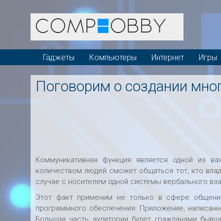
Гаджеты
Компьютеры
Интернет
Игры
Поговорим о создании мн
Коммуникативная функция является одной из важ
количеством людей сможет общаться тот, кто влад
случае с носителем одной системы вербального вз
Этот факт применим не только в сфере общени
программного обеспечения. Приложение, написанно
Большая часть аудитории будет гражданами бывш