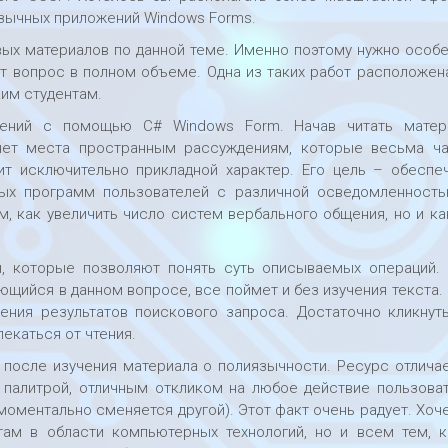
язычных приложений Windows Forms.
овых материалов по данной теме. Именно поэтому нужно особ
т вопрос в полном объеме. Одна из таких работ расположен
ким студентам.
ений с помощью С# Windows Form. Начав читать матери
 нет места пространным рассуждениям, которые весьма ч
ит исключительно прикладной характер. Его цель – обеспе
ных программ пользователей с различной осведомленност
м, как увеличить число систем вербального общения, но и ка
, которые позволяют понять суть описываемых операций.
ющийся в данном вопросе, все поймет и без изучения текста.
ния результатов поискового запроса. Достаточно кликнут
лекаться от чтения.
и после изучения материала о полиязычности. Ресурс отлича
 палитрой, отличным откликом на любое действие пользова
 моментально сменяется другой). Этот факт очень радует. Хоч
там в области компьютерных технологий, но и всем тем, 