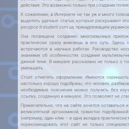
действия. Это возможно только при создании поли
К сожалению, в Интернете не так уж и много толк
выделять удачные статьи, которые раскрывают это
ресурсе It-student.com.ua, принадлежащем украинс
Она посвящена созданию многоязычных прилож
практически сразу вникаешь в его суть. Здесь
встречаются в научных работах. Руководство нос
знаниями об особенностях создания мультиязыч
данной теме. В мануале рассказано не только о то
уменьшить.
Стоит отметить оформление. Имеются скриншоты
настолько хорошо подобраны, что человек, разбира
необходимые пояснения можно получить без изуче
ссылку, созданную в мануале. Это позволяет не отв
Примечательно, что на сайте хочется оставаться 
великолепной эргономикой, грамотно подобранной
(например, один клик – и одна вкладка практически
порекомендовать этот сайт не только специалис