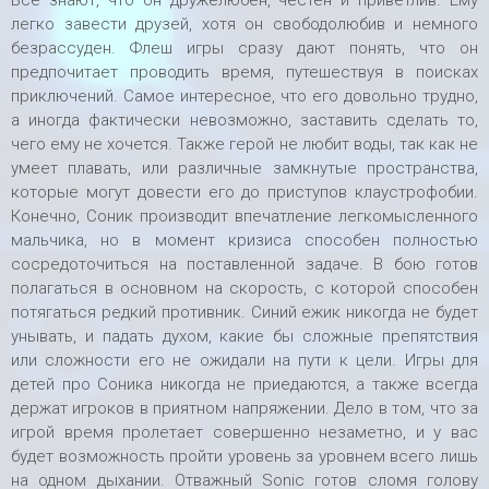
Все знают, что он дружелюбен, честен и приветлив. Ему
легко завести друзей, хотя он свободолюбив и немного
безрассуден. Флеш игры сразу дают понять, что он
предпочитает проводить время, путешествуя в поисках
приключений. Самое интересное, что его довольно трудно,
а иногда фактически невозможно, заставить сделать то,
чего ему не хочется. Также герой не любит воды, так как не
умеет плавать, или различные замкнутые пространства,
которые могут довести его до приступов клаустрофобии.
Конечно, Соник производит впечатление легкомысленного
мальчика, но в момент кризиса способен полностью
сосредоточиться на поставленной задаче. В бою готов
полагаться в основном на скорость, с которой способен
потягаться редкий противник. Синий ежик никогда не будет
унывать, и падать духом, какие бы сложные препятствия
или сложности его не ожидали на пути к цели. Игры для
детей про Соника никогда не приедаются, а также всегда
держат игроков в приятном напряжении. Дело в том, что за
игрой время пролетает совершенно незаметно, и у вас
будет возможность пройти уровень за уровнем всего лишь
на одном дыхании. Отважный Sonic готов сломя голову