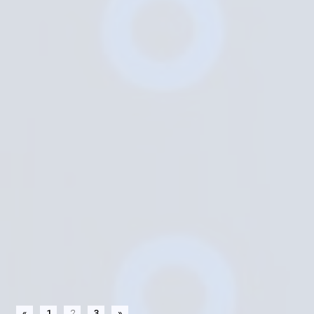
«
1
2
3
»