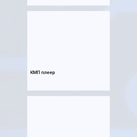
КМП плеер