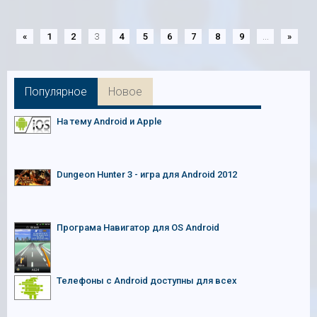
«
1
2
3
4
5
6
7
8
9
...
»
Популярное
Новое
На тему Android и Apple
Dungeon Hunter 3 - игра для Android 2012
Програма Навигатор для OS Android
Телефоны с Android доступны для всех