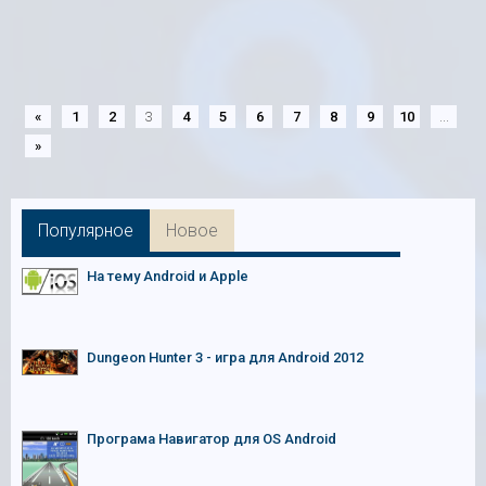
«
1
2
3
4
5
6
7
8
9
10
...
»
Популярное
Новое
На тему Android и Apple
Dungeon Hunter 3 - игра для Android 2012
Програма Навигатор для OS Android