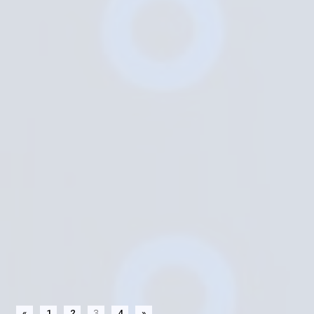
«
1
2
3
4
»